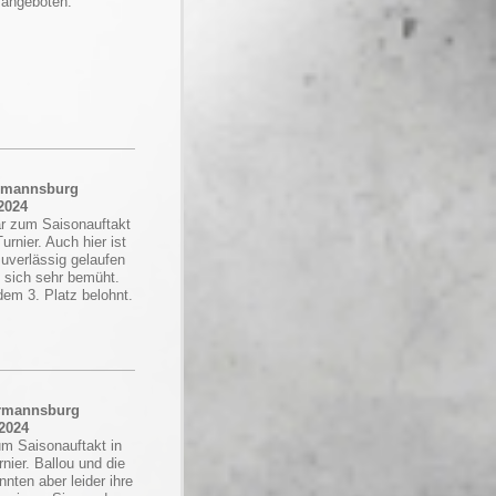
 angeboten.
ermannsburg
2024
r zum Saisonauftakt
rnier. Auch hier ist
uverlässig gelaufen
 sich sehr bemüht.
dem 3. Platz belohnt.
ermannsburg
.2024
m Saisonauftakt in
ier. Ballou und die
nten aber leider ihre