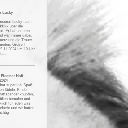
n Lucky
unseren Lucky nach
klinik über die
n. Er hat unseren
nd war immer dabei.
merz und die Trauer
rieden, Großer!
 05.11.2024 um 19 Uhr
att.
 Fleester Hoff
.2024
 hat super viel Spaß
en fädeln, Kinder
aftsbänder knüpfen,
xtilien bemalen und
klich für jeden was
elacht und wir hatten
ichtig