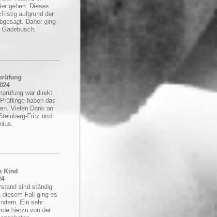
nier gehen. Dieses
fristig aufgrund der
bgesagt. Daher ging
h Gadebusch.
prüfung
2024
prüfung war direkt
9 Prüflinge haben das
en. Vielen Dank an
Steinberg-Fritz und
nius.
m Kind
24
rstand sind ständig
n diesem Fall ging es
indern. Ein sehr
rde hierzu von der