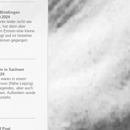
 Brietlingen
9.2024
te leider nicht wie
n, hat dann aber
in Emsen eine kleine
gt und ist hinterher
essen gegangen.
um in Sachsen
024
 waren in einem
hsen (Nähe Leipzig).
tregendes, aber auch
hnen. Außerdem wurde
stärkt.
f Poel