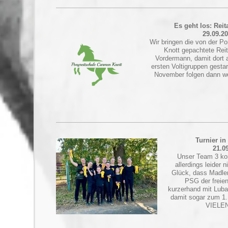
Es geht los: Rei
29.09.2
Wir bringen die von der P
Knott gepachtete Rei
Vordermann, damit dort 
ersten Voltigruppen gesta
November folgen dann we
Turnier in
21.0
Unser Team 3 kon
allerdings leider n
Glück, dass Madle
PSG der freien 
kurzerhand mit Luba
damit sogar zum 1. 
VIELE