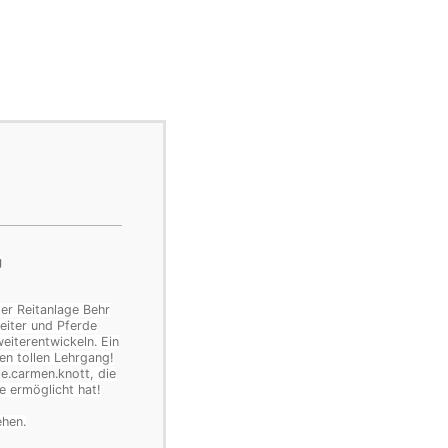
g
er Reitanlage Behr
Reiter und Pferde
weiterentwickeln.
Ein
en tollen Lehrgang!
e.carmen.knott
, die
e ermöglicht hat!
ehen.