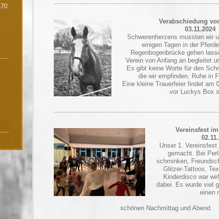
170
Verabschiedung vo
03.11.2024
Schwerenherzens mussten wir 
einigen Tagen in der Pferde
Regenbogenbrücke gehen lasse
Verein von Anfang an begleitet u
Es gibt keine Worte für den Sch
die wir empfinden. Ruhe in F
Eine kleine Trauerfeier findet am
vor Luckys Box st
Vereinsfest im
02.11
Unser 1. Vereinsfest
gemacht. Bei Perl
schminken, Freundsch
Glitzer-Tattoos, Te
Kinderdisco war wir
dabei. Es wurde viel g
einen r
schönen Nachmittag und Abend.