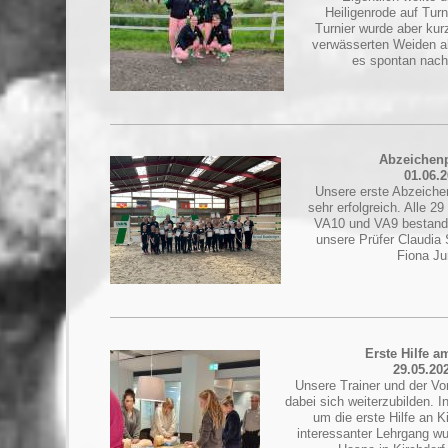
Heiligenrode auf Tur
Turnier wurde aber kurz
verwässerten Weiden a
es spontan nac
Abzeichen
01.06.
Unsere erste Abzeichen
sehr erfolgreich. Alle 2
VA10 und VA9 bestand
unsere Prüfer Claudia 
Fiona Ju
Erste Hilfe a
29.05.20
Unsere Trainer und der Vo
dabei sich weiterzubilden. I
um die erste Hilfe an K
interessanter Lehrgang wu