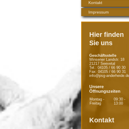
Kontakt
Impressum
Hier finden
Sie uns
Geschäftsstelle
Winsener Landstr. 18
21217 Seevetal
Tel.: 04105 / 66 90 30
Fax: 04105 / 66 90 31
info@psg-anderheide.d
Unsere
Öffnungszeiten
Montag -
09:30
-
Freitag
13:00
Kontakt