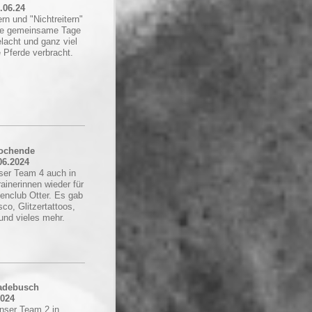
0.06.24
rn und "Nichtreitern"
tige gemeinsame Tage
elacht und ganz viel
 Pferde verbracht.
ochende
06.2024
ser Team 4 auch in
ainerinnen wieder für
enclub Otter. Es gab
sco, Glitzertattoos,
und vieles mehr.
Gadebusch
2024
unser Team 2 in