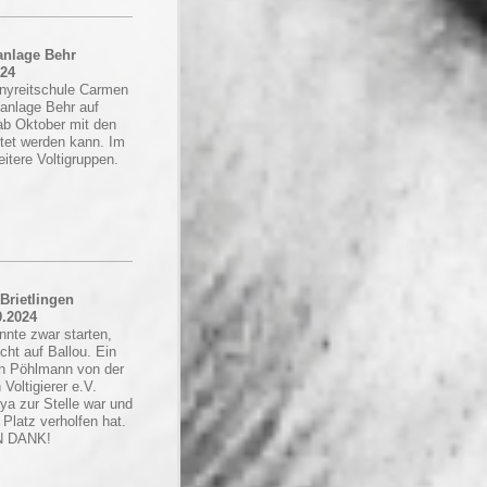
tanlage Behr
024
onyreitschule Carmen
tanlage Behr auf
ab Oktober mit den
rtet werden kann. Im
itere Voltigruppen.
 Brietlingen
9.2024
nte zwar starten,
icht auf Ballou. Ein
n Pöhlmann von der
Voltigierer e.V.
ya zur Stelle war und
Platz verholfen hat.
N DANK!