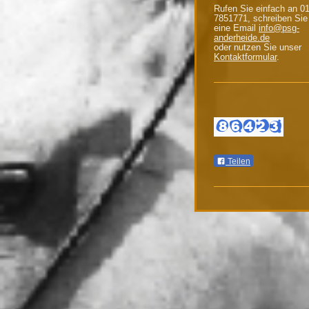
Rufen Sie einfach an 0
7851771, schreiben Sie
eine Email
info@psg-
anderheide.de
oder nutzen Sie unser
Kontaktformular
.
Teilen