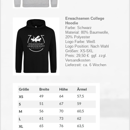
Erwachsenen College
Hoodie
Farbe: Schwarz
Material: 80% Baumwolle,
20% Polyester
Logo Farbe: Weiß
Logo Position: Nach Wahl
Größen: XS-5XL
Preis: 29,50 €
ggf. zzgl.
Versandkosten
Lieferzeit: ca. 6 Wochen