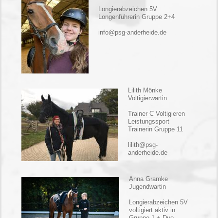
Longierabzeichen 5V
Longenführerin Gruppe 2+4
info@psg-anderheide.de
Lilith Mönk
e
Voltigierwartin
Trainer C Voltigieren
Leistungssport
Trainerin Gruppe 11
lilith@psg-
anderheide.de
Anna Gramke
Jugendwartin
Longierabzeichen 5V
voltigiert aktiv in