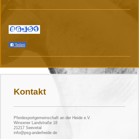
Teilen
Kontakt
Pferdesportgemeinschaft an der Heide e.V.
Winsener Landstraße 18
21217 Seevetal
info@psg-anderheide.de